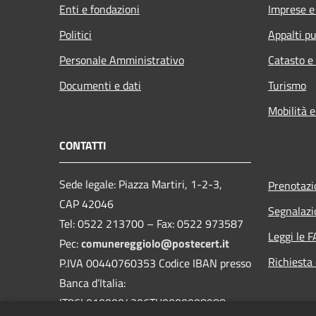
Enti e fondazioni
Imprese 
Politici
Appalti pu
Personale Amministrativo
Catasto e
Documenti e dati
Turismo
Mobilità e
CONTATTI
Sede legale: Piazza Martiri, 1-2-3,
Prenotaz
CAP 42046
Segnalazi
Tel: 0522 213700 – Fax: 0522 973587
Leggi le 
Pec:
comunereggiolo@postecert.it
Richiesta 
P.IVA 00440760353 Codice IBAN presso
Banca d’Italia:
IT86L0100004306TU0000008988