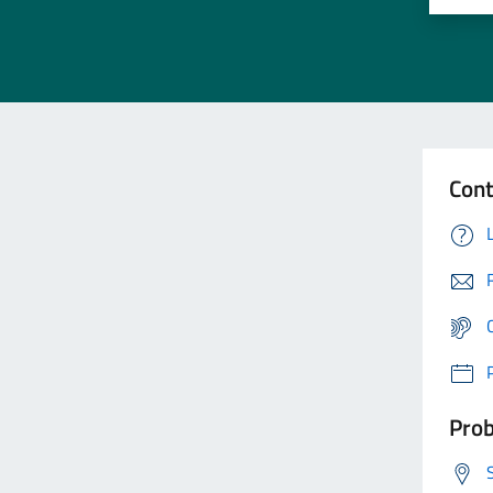
Cont
Prob