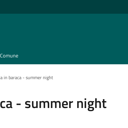
il Comune
va in baraca - summer night
aca - summer night