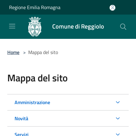
Salta al contenuto principale
Regione Emilia Romagna
Comune di Reggiolo
Home
>
Mappa del sito
Mappa del sito
Amministrazione
Novità
Servizi