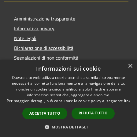
Amministrazione trasparente
Informativa privacy
Note legali
Dichiarazione di accessibilità
Segnalazioni di non conformità
×
Informazioni sui cookie
Questo sito web utilizza cookie tecnici e assimilati strettamente
necessari al corretto funzionamento e alla navigazione del sito,
RSS
Copyright © 2026 • Comune di
nonché un cookie tecnico analitico al solo fine di elaborare
Accessibilità
informazioni statistiche, aggregate e anonime.
Reggiolo • Powered by
Per maggiori dettagli, può consultare la cookie policy al seguente
link
Privacy
Municipium
Accesso
•
Cookie
redazione
RIFIUTA TUTTO
ACCETTA TUTTO
Mappa del sito
AMT fino al 31/12/2021
MOSTRA DETTAGLI