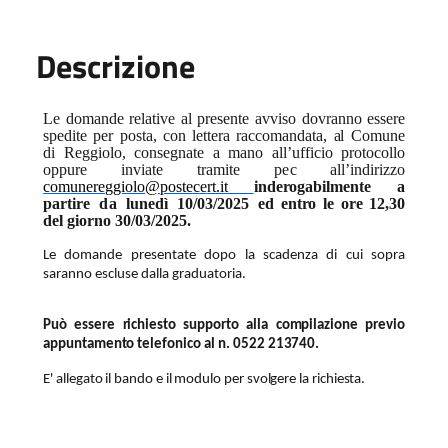
Descrizione
L
e
doman
d
e
r
e
lative
a
l
pr
e
s
e
nte
a
vviso
dov
r
a
nno
e
sse
r
e
sp
e
dite
p
e
r
post
a
,
c
on
lette
r
a
r
a
c
c
omand
a
t
a
,
a
l
Comune
di
R
e
g
g
iol
o
,
c
ons
e
g
n
a
te
a
mano
a
ll’u
f
fi
c
io
proto
c
ollo
o
p
pure
invi
a
te
tr
a
mite
p
e
c
a
ll’indiri
zz
o
c
omune
r
e
ggiolo@poste
c
e
rt.it
i
n
d
er
ogabil
m
e
nte
a
pa
r
t
i
r
e
d
a
l
u
n
e
d
ì
10/03/2025
e
d
e
nt
r
o le ore
12,30
d
e
l gio
r
no 30/03/2025.
L
e
do
m
a
nde
p
r
e
s
e
ntate
d
opo la s
c
a
d
e
n
z
a
di cui s
o
pra
s
a
r
a
nno
e
s
c
lu
s
e
d
a
lla
g
r
a
du
a
tori
a.
Può essere
ri
c
hiesto sup
p
orto alla
compilazione p
r
evio
appuntamento te
l
ef
o
nico al
n. 0522
213740.
E' allegato il bando e il modulo per svolgere la richiesta.