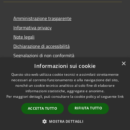
Amministrazione trasparente
Informativa privacy
Note legali
Dichiarazione di accessibilità
Segnalazioni di non conformità
×
Informazioni sui cookie
Questo sito web utilizza cookie tecnici e assimilati strettamente
necessari al corretto funzionamento e alla navigazione del sito,
RSS
Copyright © 2026 • Comune di
nonché un cookie tecnico analitico al solo fine di elaborare
Accessibilità
informazioni statistiche, aggregate e anonime.
Reggiolo • Powered by
Per maggiori dettagli, può consultare la cookie policy al seguente
link
Privacy
Municipium
Accesso
•
Cookie
redazione
RIFIUTA TUTTO
ACCETTA TUTTO
Mappa del sito
AMT fino al 31/12/2021
MOSTRA DETTAGLI