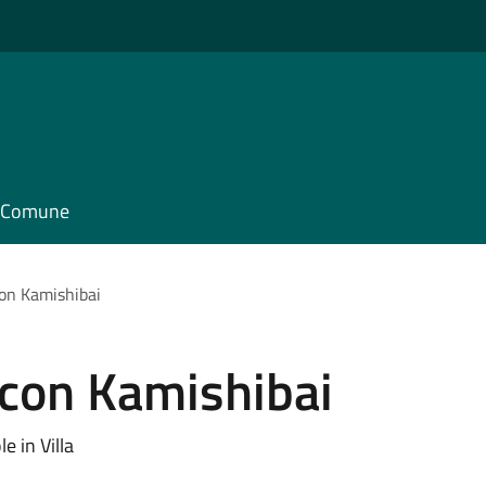
il Comune
on Kamishibai
 con Kamishibai
e in Villa