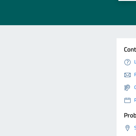
Cont
Prob