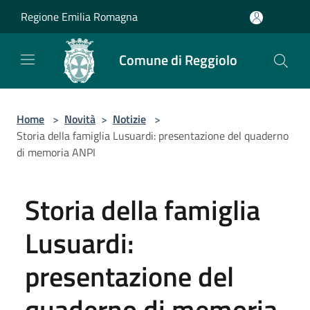
Salta al contenuto principale
Regione Emilia Romagna
Comune di Reggiolo
Home
>
Novità
>
Notizie
>
Storia della famiglia Lusuardi: presentazione del quaderno
di memoria ANPI
Storia della famiglia
Lusuardi:
presentazione del
quaderno di memoria