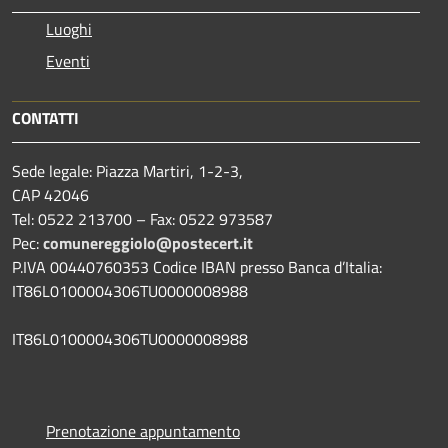
Luoghi
Eventi
CONTATTI
Sede legale: Piazza Martiri, 1-2-3,
CAP 42046
Tel: 0522 213700 – Fax: 0522 973587
Pec:
comunereggiolo@postecert.it
P.IVA 00440760353 Codice IBAN presso Banca d’Italia:
IT86L0100004306TU0000008988
IT86L0100004306TU0000008988
Prenotazione appuntamento