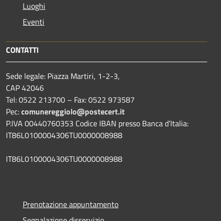
Luoghi
Eventi
CONTATTI
Sede legale: Piazza Martiri, 1-2-3,
CAP 42046
Tel: 0522 213700 – Fax: 0522 973587
Pec:
comunereggiolo@postecert.it
P.IVA 00440760353 Codice IBAN presso Banca d’Italia:
IT86L0100004306TU0000008988
IT86L0100004306TU0000008988
Prenotazione appuntamento
Segnalazione disservizio