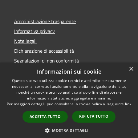
Amministrazione trasparente
Informativa privacy
Note legali
Dichiarazione di accessibilità
Segnalazioni di non conformità
×
Informazioni sui cookie
Questo sito web utilizza cookie tecnici e assimilati strettamente
necessari al corretto funzionamento e alla navigazione del sito,
RSS
Copyright © 2026 • Comune di
nonché un cookie tecnico analitico al solo fine di elaborare
Accessibilità
informazioni statistiche, aggregate e anonime.
Reggiolo • Powered by
Per maggiori dettagli, può consultare la cookie policy al seguente
link
Privacy
Municipium
Accesso
•
Cookie
redazione
RIFIUTA TUTTO
ACCETTA TUTTO
Mappa del sito
AMT fino al 31/12/2021
MOSTRA DETTAGLI