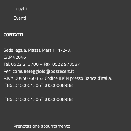
Luoghi
Eventi
CONTATTI
Sede legale: Piazza Martiri, 1-2-3,
CAP 42046
Tel: 0522 213700 – Fax: 0522 973587
Pec:
comunereggiolo@postecert.it
P.IVA 00440760353 Codice IBAN presso Banca d’Italia:
IT86L0100004306TU0000008988
IT86L0100004306TU0000008988
Prenotazione appuntamento