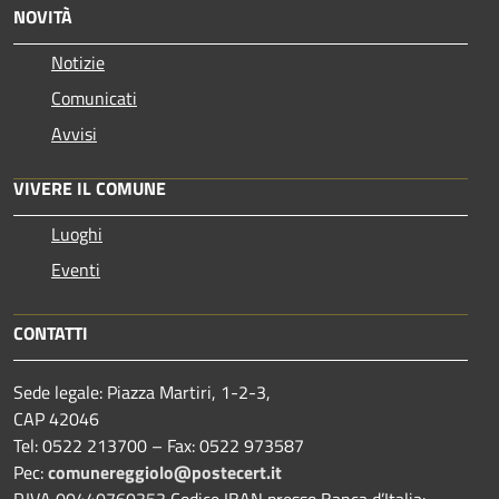
NOVITÀ
Notizie
Comunicati
Avvisi
VIVERE IL COMUNE
Luoghi
Eventi
CONTATTI
Sede legale: Piazza Martiri, 1-2-3,
CAP 42046
Tel: 0522 213700 – Fax: 0522 973587
Pec:
comunereggiolo@postecert.it
P.IVA 00440760353 Codice IBAN presso Banca d’Italia: