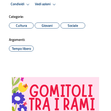
Condividi
Vedi azioni
Categorie:
Cultura
Giovani
Sociale
Argomenti:
Tempo libero