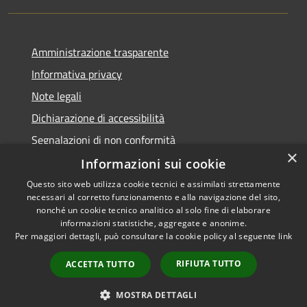
Amministrazione trasparente
Informativa privacy
Note legali
Dichiarazione di accessibilità
Segnalazioni di non conformità
×
Informazioni sui cookie
Questo sito web utilizza cookie tecnici e assimilati strettamente
necessari al corretto funzionamento e alla navigazione del sito,
RSS
Copyright © 2026 • Comune di
nonché un cookie tecnico analitico al solo fine di elaborare
informazioni statistiche, aggregate e anonime.
Accessibilità
Reggiolo • Powered by
Per maggiori dettagli, può consultare la cookie policy al seguente
link
Privacy
Municipium
Accesso
•
Cookie
redazione
RIFIUTA TUTTO
ACCETTA TUTTO
Mappa del sito
AMT fino al 31/12/2021
MOSTRA DETTAGLI