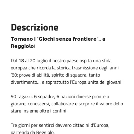
Descrizione
𝗧𝗼𝗿𝗻𝗮𝗻𝗼 𝗶 “𝗚𝗶𝗼𝗰𝗵𝗶 𝘀𝗲𝗻𝘇𝗮 𝗳𝗿𝗼𝗻𝘁𝗶𝗲𝗿𝗲”… 𝗮
𝗥𝗲𝗴𝗴𝗶𝗼𝗹𝗼!
Dal 18 al 20 luglio il nostro paese ospita una sfida
europea che ricorda la storica trasmissione degli anni
’80: prove di abilità, spirito di squadra, tanto
divertimento… e soprattutto l’Europa unita dei giovani!
50 ragazzi, 6 squadre, 6 nazioni diverse pronte a
giocare, conoscersi, collaborare e scoprire il valore dello
stare insieme oltre i confini.
Tre giorni per sentirci davvero cittadini d’Europa,
partendo da Reggiolo.