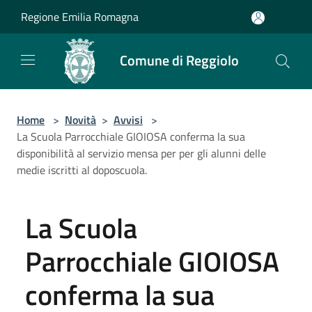
Salta al contenuto principale
Regione Emilia Romagna
Comune di Reggiolo
Home
>
Novità
>
Avvisi
>
La Scuola Parrocchiale GIOIOSA conferma la sua
disponibilità al servizio mensa per per gli alunni delle
medie iscritti al doposcuola.
La Scuola
Parrocchiale GIOIOSA
conferma la sua