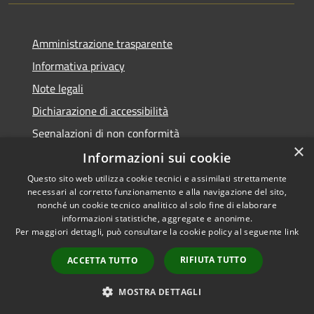
Amministrazione trasparente
Informativa privacy
Note legali
Dichiarazione di accessibilità
Segnalazioni di non conformità
×
Informazioni sui cookie
Questo sito web utilizza cookie tecnici e assimilati strettamente
necessari al corretto funzionamento e alla navigazione del sito,
RSS
Copyright © 2026 • Comune di
nonché un cookie tecnico analitico al solo fine di elaborare
Accessibilità
informazioni statistiche, aggregate e anonime.
Reggiolo • Powered by
Per maggiori dettagli, può consultare la cookie policy al seguente
link
Privacy
Municipium
Accesso
•
Cookie
redazione
RIFIUTA TUTTO
ACCETTA TUTTO
Mappa del sito
AMT fino al 31/12/2021
MOSTRA DETTAGLI