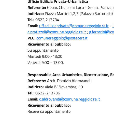
Ufficio Edilizia Privata-Urbanistica
Referente:
Geom. Chiappini Luca - Geom. Pratizzoli 
Indirizzo:
Piazza Martiri 1,2,3 (Palazzo Sartoretti)
Tel.:
0522 213734
Email:
uff.ediliziaprivata@comune.reggiolo.re.it
-
a.pratizzoli@comune.reggiolo.re.it
;
g.ferrarini@co
PEC:
comunereggiolo@postecert.it
Ricevimento al pubblico:
Su appuntamento
Martedì 9:00 -13:00
Venerdì 9:00 - 13:00.
Responsabile Area Urbanistica, Ricostruzione, Ed
Referente:
Arch. Domizio Aldrovandi
Indirizzo:
Viale IV Novembre, 19
Tel.:
0522-213736
Email:
d.aldrovandi@comune.reggiolo.re.it
Ricevimento al pubblico:
Riceve su appuntamento