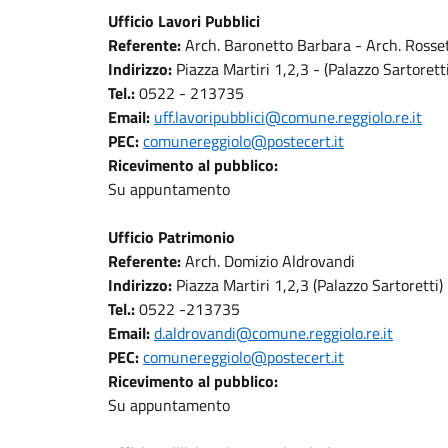
Ufficio Lavori Pubblici
Referente:
Arch. Baronetto Barbara - Arch. Rosse
Indirizzo:
Piazza Martiri 1,2,3 - (Palazzo Sartoretti
Tel.:
0522 - 213735
Email:
uff.lavoripubblici@comune.reggiolo.re.it
PEC:
comunereggiolo@postecert.it
Ricevimento
al pubblico:
Su appuntamento
Ufficio Patrimonio
Referente:
Arch. Domizio Aldrovandi
Indirizzo:
Piazza Martiri 1,2,3 (Palazzo Sartoretti)
Tel.:
0522 -213735
Email:
d.aldrovandi@comune.reggiolo.re.it
PEC:
comunereggiolo@postecert.it
Ricevimento al pubblico:
Su appuntamento