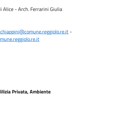
Alice - Arch. Ferrarini Giulia
l.chiappini@comune.reggiolo.re.it
-
mune.reggiolo.re.it
ilizia Privata, Ambiente