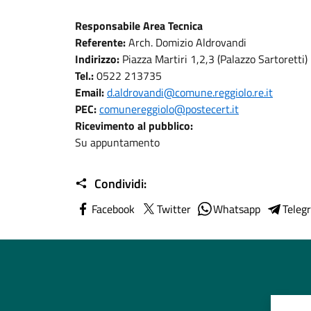
Responsabile Area Tecnica
Referente:
Arch. Domizio Aldrovandi
Indirizzo:
Piazza Martiri 1,2,3 (Palazzo Sartoretti)
Tel.:
0522 213735
Email:
d.aldrovandi@comune.reggiolo.re.it
PEC:
comunereggiolo@postecert.it
Ricevimento al pubblico:
Su appuntamento
Condividi:
Facebook
Twitter
Whatsapp
Teleg