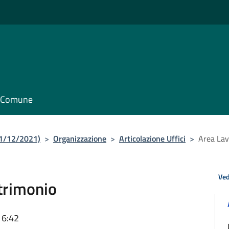
il Comune
31/12/2021)
>
Organizzazione
>
Articolazione Uffici
>
Area Lav
Ved
atrimonio
16:42