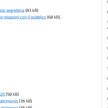
izio segreteria
(83 kB)
io relazioni con il pubblico
(68 kB).
020
(58 kB)
patrimonio
(36 kB)
patrimonio
(36 kB).