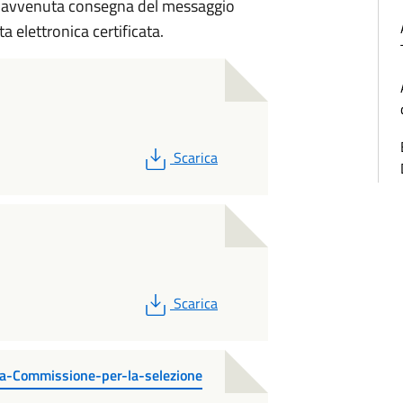
 di avvenuta consegna del messaggio
a elettronica certificata.
PDF
Scarica
PDF
Scarica
lla-Commissione-per-la-selezione