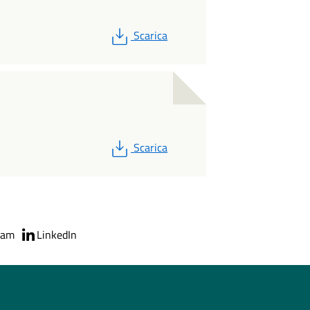
PDF
Scarica
PDF
Scarica
ram
LinkedIn