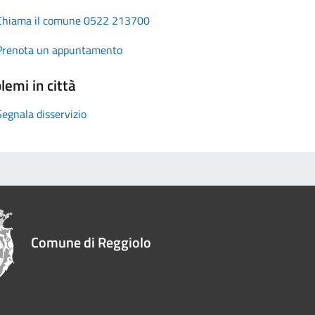
Chiama il comune 0522 213700
Prenota un appuntamento
lemi in città
Segnala disservizio
Comune di Reggiolo