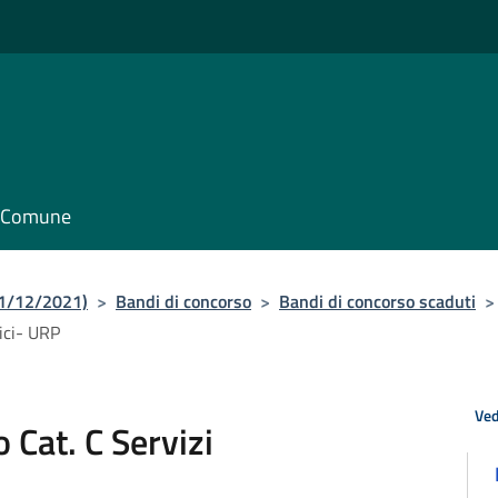
il Comune
31/12/2021)
>
Bandi di concorso
>
Bandi di concorso scaduti
>
ici- URP
Ved
 Cat. C Servizi