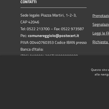
CONTATTI
Sede legale: Piazza Martiri, 1-2-3,
Prenotaz
CAP 42046
Segnalazi
Tel: 0522 213700 – Fax: 0522 973587
Leggi le 
Pec:
comunereggiolo@postecert.it
Richiesta 
P.IVA 00440760353 Codice IBAN presso
Banca d’Italia:
IT86L0100004306TU0000008988
IT86L0100004306TU0000008988
Questo sito 
alla navig
RSS
Accessibilità
Privacy
Cookie
Mappa de
AMT fino al 31/12/2021