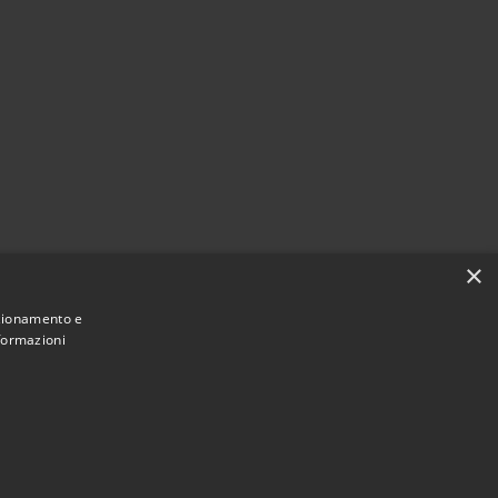
×
nzionamento e
nformazioni
Municipium
Accesso redazione
 Reggiolo • Powered by
•