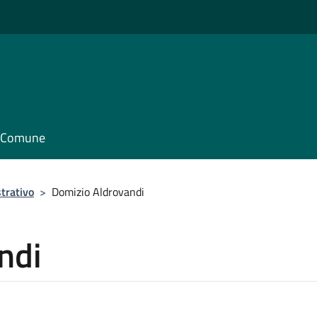
il Comune
trativo
>
Domizio Aldrovandi
ndi