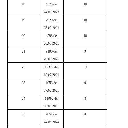
18
4373 del
10
24.03.2025
19
2929 del
10
23.02.2024
20
4598 del
10
28.03.2025
21
9196 del
9
26.06.2025
22
10325 del
9
18.07.2024
23
1958 del
9
07.02.2025
24
11992 del
8
28.08.2023
25
9051 del
8
24.06.2024