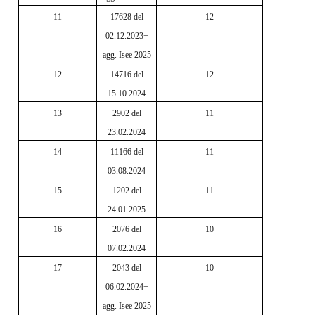
11
17628 del
12
02.12.2023+
agg. Isee 2025
12
14716 del
12
15.10.2024
13
2902 del
11
23.02.2024
14
11166 del
11
03.08.2024
15
1202 del
11
24.01.2025
16
2076 del
10
07.02.2024
17
2043 del
10
06.02.2024+
agg. Isee 2025