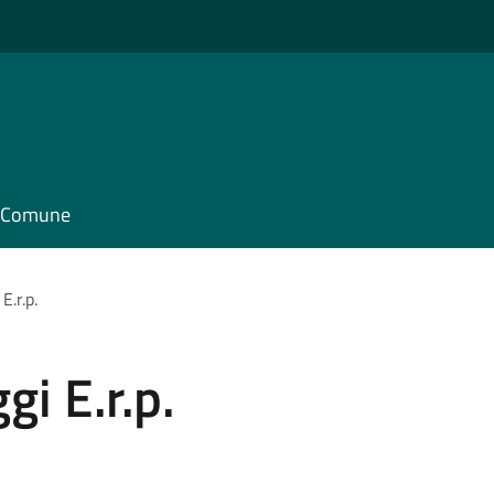
il Comune
E.r.p.
gi E.r.p.