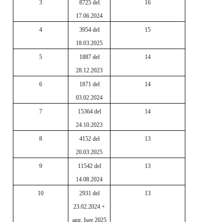
3
8725 del
16
17.06.2024
4
3954 del
15
18.03.2025
5
1887 del
14
28.12.2023
6
1871 del
14
03.02.2024
7
15364 del
14
24.10.2023
8
4152 del
13
20.03.2025
9
11542 del
13
14.08.2024
10
2931 del
13
23.02.2024 +
agg. Isee 2025