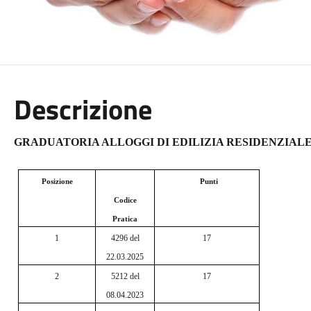
Descrizione
GRADUATORIA ALLOGGI DI EDILIZIA RESIDENZIAL
Posizione
Punti
Codice
Pratica
1
4296 del
17
22.03.2025
2
5212 del
17
08.04.2023