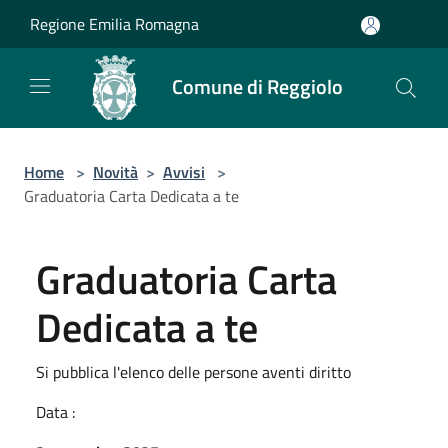
Salta al contenuto principale
Regione Emilia Romagna
Comune di Reggiolo
Home
>
Novità
>
Avvisi
>
Graduatoria Carta Dedicata a te
Graduatoria Carta
Dedicata a te
Si pubblica l'elenco delle persone aventi diritto
Data :