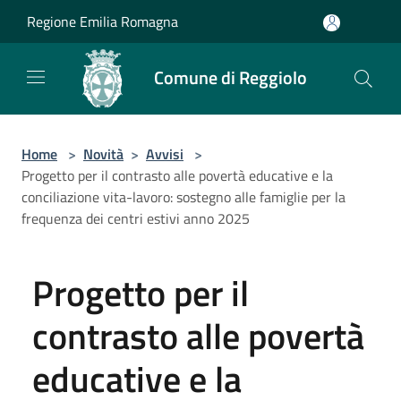
Salta al contenuto principale
Regione Emilia Romagna
Comune di Reggiolo
Home
>
Novità
>
Avvisi
>
Progetto per il contrasto alle povertà educative e la
conciliazione vita-lavoro: sostegno alle famiglie per la
frequenza dei centri estivi anno 2025
Progetto per il
contrasto alle povertà
educative e la