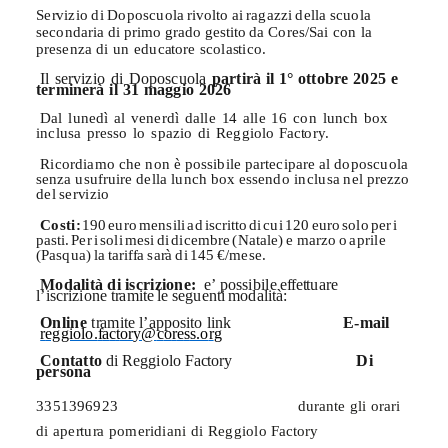
Se
rv
i
zi
o
d
i
D
o
po
s
cuo
l
a
r
i
v
o
lt
o
a
i
r
a
g
az
z
i
del
l
a
s
cuo
l
a
s
e
c
on
d
a
r
i
a
d
i
p
r
im
o
g
r
a
d
o
g
e
s
t
it
o
d
a
Co
r
e
s/
S
a
i
c
o
n
l
a
p
r
e
s
e
n
z
a
d
i
u
n
e
du
c
a
t
o
r
e
sc
o
la
s
t
i
c
o.
I
l
s
e
rv
i
zi
o
d
i
D
o
pos
cuo
l
a
parti
r
à
i
l
1
°
o
t
tobr
e
202
5
e
termine
r
à
i
l
3
1
m
a
ggio
2026
D
a
l
lun
e
d
ì
a
l
v
ene
r
d
ì
d
all
e
1
4
all
e
1
6
c
o
n
lunc
h
b
o
x
inclu
sa
p
r
e
s
s
o
l
o
s
pa
zi
o
d
i
Reggiolo
F
a
c
t
o
r
y.
Ri
c
o
r
d
i
am
o
ch
e
no
n è
po
s
s
ibil
e
p
a
r
t
e
ci
p
a
r
e
a
l
do
po
s
cuo
l
a
s
e
n
z
a
u
s
uf
r
ui
r
e
del
l
a
lunc
h
b
o
x
e
s
s
endo
inclu
s
a
ne
l
p
r
e
z
z
o
de
l
s
e
rv
i
zio
Costi:
1
9
0
eu
r
o
me
ns
il
i
a
d
i
s
c
r
i
t
t
o
d
i
cu
i
1
2
0
eu
r
o
s
ol
o
p
e
r
i
p
a
s
t
i
.
P
e
r
i
s
ol
i
m
es
i
d
i
di
c
emb
r
e
(N
a
t
ale
)
e
m
a
r
z
o
o
ap
r
il
e
(
P
as
q
u
a
)
l
a
t
a
r
i
f
f
a
s
a
r
à
d
i
1
4
5
€/m
e
s
e.
Modalità di iscrizione:
e’
po
s
s
ibil
e
e
f
fe
t
t
u
a
r
e
l’
is
c
r
i
zion
e
t
r
am
it
e
l
e
s
egue
n
t
i
m
od
al
i
t
à:
Online
t
r
am
i
t
e
l’ap
p
os
it
o
lin
k
E-mail
r
eggiolo.
f
a
c
t
o
r
y@
c
o
r
e
s
s.o
r
g
Contatto
d
i
Reggiol
o
F
a
c
t
o
ry
Di
persona
33
51
3969
2
3
du
r
a
n
t
e
gl
i
o
r
a
r
i
d
i
a
p
e
r
t
u
r
a
p
ome
r
id
i
an
i
d
i
Reggiol
o
F
a
c
t
o
ry