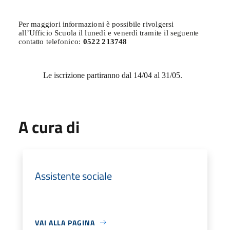
P
e
r
ma
ggio
r
i
i
n
f
o
r
m
a
zion
i
è
po
s
s
ibil
e
r
i
v
olge
r
s
i
all’U
f
f
ici
o
Scuo
l
a
i
l
lun
e
d
ì
e
v
ene
r
d
ì
t
r
am
it
e
i
l
s
egue
n
t
e
c
o
n
t
a
t
t
o
t
el
ef
oni
c
o
:
052
2
213
7
48
Le iscrizione partiranno dal 14/04 al 31/05.
A cura di
Assistente sociale
VAI ALLA PAGINA