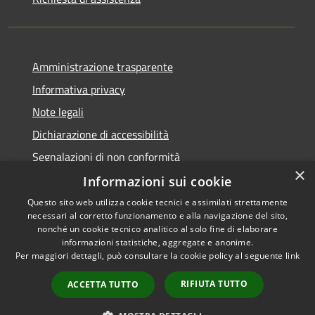
Amministrazione trasparente
Informativa privacy
Note legali
Dichiarazione di accessibilità
Segnalazioni di non conformità
×
Informazioni sui cookie
Questo sito web utilizza cookie tecnici e assimilati strettamente
necessari al corretto funzionamento e alla navigazione del sito,
RSS
Copyright © 2026 • Comune di
nonché un cookie tecnico analitico al solo fine di elaborare
Accessibilità
informazioni statistiche, aggregate e anonime.
Reggiolo • Powered by
Per maggiori dettagli, può consultare la cookie policy al seguente
link
Privacy
Municipium
Accesso
•
Cookie
redazione
RIFIUTA TUTTO
ACCETTA TUTTO
Mappa del sito
AMT fino al 31/12/2021