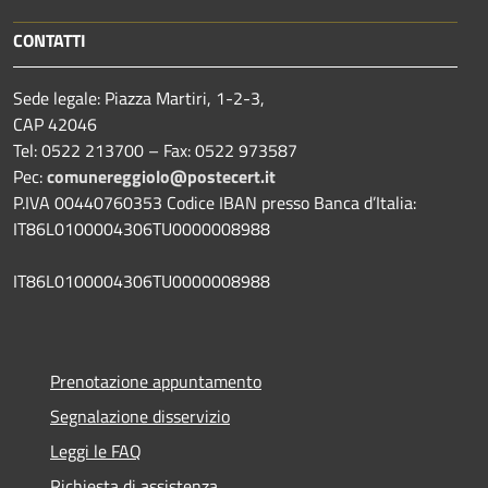
CONTATTI
Sede legale: Piazza Martiri, 1-2-3,
CAP 42046
Tel: 0522 213700 – Fax: 0522 973587
Pec:
comunereggiolo@postecert.it
P.IVA 00440760353 Codice IBAN presso Banca d’Italia:
IT86L0100004306TU0000008988
IT86L0100004306TU0000008988
Prenotazione appuntamento
Segnalazione disservizio
Leggi le FAQ
Richiesta di assistenza