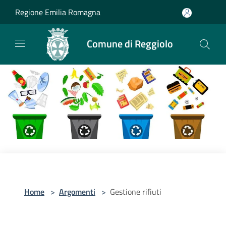
Salta al contenuto principale
Regione Emilia Romagna
Comune di Reggiolo
Home
>
Argomenti
>
Gestione rifiuti