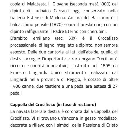
copia di Malatesta il Giovane (seconda metà ‘800) del
dipinto di Ludovico Carracci oggi conservato nella
Galleria Estense di Modena. Ancora del Baccarini è il
baldacchino pensile (1870) sopra il presbiterio, con un
dipinto raffigurante il Padre Eterno con cherubini.
D’ambito emiliano (sec. XIX) è il Crocefisso
processionale, di legno intagliato e dipinto, non sempre
esposto. Delle due cantorie ai lati dell’abside, quella di
destra accoglie l’importante e raro organo “ceciliano”,
ricco di sonorità innovative, costruito nel 1895 da
Ernesto Lingiardi. Unico strumento realizzato dai
Lingiardi nella provincia di Reggio, è dotato di oltre
1400 canne, due tastiere e una pedaliera estesa di 27
pedali
Cappella del Crocifisso (in fase di restauro)
La navata laterale destra è coronata dalla Cappella del
Crocifisso. Vi si trovano un’ancona in gesso modellato,
decorata a rilievo con i simboli della Passione di Cristo