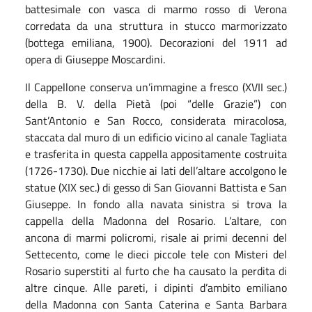
battesimale con vasca di marmo rosso di Verona
corredata da una struttura in stucco marmorizzato
(bottega emiliana, 1900). Decorazioni del 1911 ad
opera di Giuseppe Moscardini.
Il Cappellone conserva un’immagine a fresco (XVII sec.)
della B. V. della Pietà (poi “delle Grazie”) con
Sant’Antonio e San Rocco, considerata miracolosa,
staccata dal muro di un edificio vicino al canale Tagliata
e trasferita in questa cappella appositamente costruita
(1726-1730). Due nicchie ai lati dell’altare accolgono le
statue (XIX sec.) di gesso di San Giovanni Battista e San
Giuseppe. In fondo alla navata sinistra si trova la
cappella della Madonna del Rosario. L’altare, con
ancona di marmi policromi, risale ai primi decenni del
Settecento, come le dieci piccole tele con Misteri del
Rosario superstiti al furto che ha causato la perdita di
altre cinque. Alle pareti, i dipinti d’ambito emiliano
della Madonna con Santa Caterina e Santa Barbara