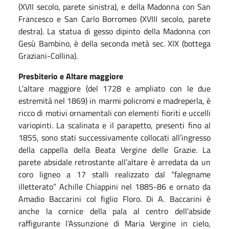
(XVII secolo, parete sinistra), e della Madonna con San
Francesco e San Carlo Borromeo (XVIII secolo, parete
destra). La statua di gesso dipinto della Madonna con
Gesù Bambino, è della seconda metà sec. XIX (bottega
Graziani-Collina).
Presbiterio e Altare maggiore
L’altare maggiore (del 1728 e ampliato con le due
estremità nel 1869) in marmi policromi e madreperla, è
ricco di motivi ornamentali con elementi fioriti e uccelli
variopinti. La scalinata e il parapetto, presenti fino al
1855, sono stati successivamente collocati all’ingresso
della cappella della Beata Vergine delle Grazie. La
parete absidale retrostante all’altare è arredata da un
coro ligneo a 17 stalli realizzato dal “falegname
illetterato” Achille Chiappini nel 1885-86 e ornato da
Amadio Baccarini col figlio Floro. Di A. Baccarini è
anche la cornice della pala al centro dell’abside
raffigurante l’Assunzione di Maria Vergine in cielo,