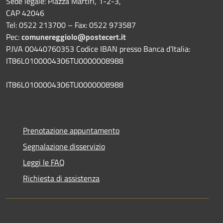
Sede legale: Piazza Martiri, 1-2-3,
CAP 42046
Tel: 0522 213700 – Fax: 0522 973587
Pec:
comunereggiolo@postecert.it
P.IVA 00440760353 Codice IBAN presso Banca d’Italia:
IT86L0100004306TU0000008988
IT86L0100004306TU0000008988
Prenotazione appuntamento
Segnalazione disservizio
Leggi le FAQ
Richiesta di assistenza