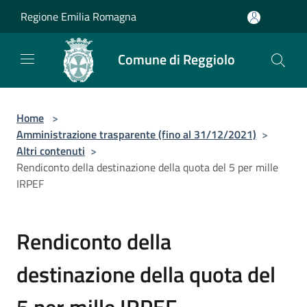
Salta al contenuto principale
Regione Emilia Romagna
Comune di Reggiolo
Home
>
Amministrazione trasparente (fino al 31/12/2021)
>
Altri contenuti
>
Rendiconto della destinazione della quota del 5 per mille
IRPEF
Rendiconto della
destinazione della quota del
5 per mille IRPEF