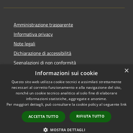
Amministrazione trasparente
Informativa privacy
Note legali
Dichiarazione di accessibilità
Segnalazioni di non conformità
×
Informazioni sui cookie
Questo sito web utilizza cookie tecnici e assimilati strettamente
necessari al corretto funzionamento e alla navigazione del sito,
RSS
Copyright © 2026 • Comune di
nonché un cookie tecnico analitico al solo fine di elaborare
Accessibilità
informazioni statistiche, aggregate e anonime.
Reggiolo • Powered by
Per maggiori dettagli, può consultare la cookie policy al seguente
link
Privacy
Municipium
Accesso
•
Cookie
redazione
RIFIUTA TUTTO
ACCETTA TUTTO
Mappa del sito
AMT fino al 31/12/2021
MOSTRA DETTAGLI