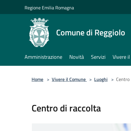
Salta al contenuto principale
Regione Emilia Romagna
Comune di Reggiolo
Amministrazione
Novità
Servizi
Vivere 
Home
>
Vivere il Comune
>
Luoghi
>
Centro 
Centro di raccolta