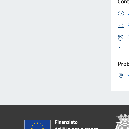
Cont
Prob