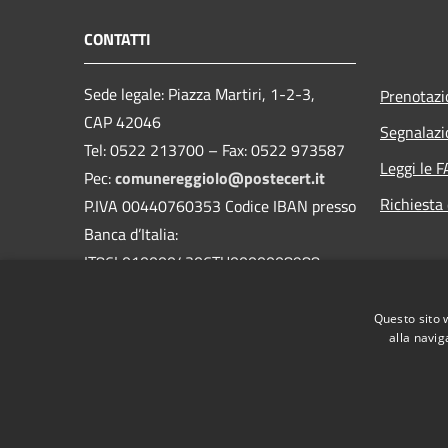
CONTATTI
Sede legale: Piazza Martiri, 1-2-3,
Prenotaz
CAP 42046
Segnalazi
Tel: 0522 213700 – Fax: 0522 973587
Leggi le 
Pec:
comunereggiolo@postecert.it
Richiesta 
P.IVA 00440760353 Codice IBAN presso
Banca d’Italia:
IT86L0100004306TU0000008988
IT86L0100004306TU0000008988
Questo sito 
alla navig
RSS
Accessibilità
Privacy
Cookie
Mappa de