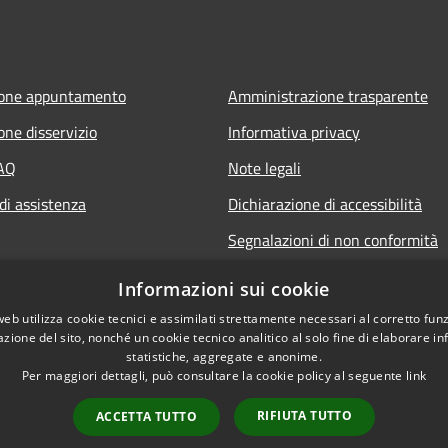
ione appuntamento
Amministrazione trasparente
one disservizio
Informativa privacy
FAQ
Note legali
di assistenza
Dichiarazione di accessibilità
Segnalazioni di non conformità
Informazioni sui cookie
web utilizza cookie tecnici e assimilati strettamente necessari al corretto fu
azione del sito, nonché un cookie tecnico analitico al solo fine di elaborare i
statistiche, aggregate e anonime.
Per maggiori dettagli, può consultare la cookie policy al seguente
link
RIFIUTA TUTTO
ACCETTA TUTTO
l sito
Copyright © 2026 • Comune di