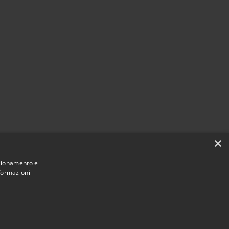
×
nzionamento e
nformazioni
Municipium
Accesso redazione
 Reggiolo • Powered by
•