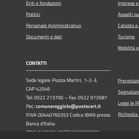
Enti e fondazioni
Imprese 
Politici
Appalti pu
Personale Amministrativo
Catasto e
Documenti e dati
Turismo
Mobilità e
CONTATTI
Sede legale: Piazza Martiri, 1-2-3,
Prenotaz
CAP 42046
Segnalazi
Tel: 0522 213700 – Fax: 0522 973587
Leggi le 
Pec:
comunereggiolo@postecert.it
Richiesta 
P.IVA 00440760353 Codice IBAN presso
Banca d’Italia:
IT86L0100004306TU0000008988