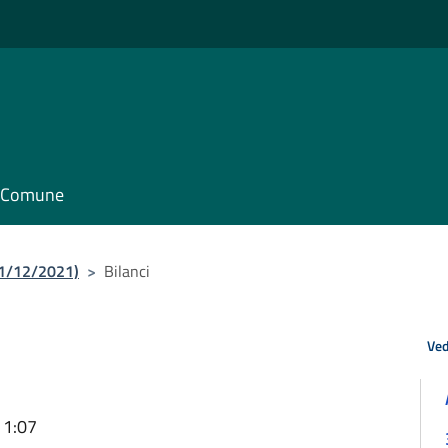
il Comune
31/12/2021)
>
Bilanci
Ved
11:07