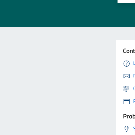
Cont
Prob