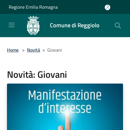
Salta al contenuto principale
Regione Emilia Romagna
Comune di Reggiolo
Home
>
Novità
>
Giovani
Novità: Giovani